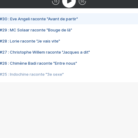
#30 : Eve Angeli raconte "Avant de partir"
#29 : MC Solaar raconte "Bouge de là"
28 : Lorie raconte "Je vais vite"
#27 : Christophe Willem raconte "Jacques a dit"
#26 : Chimène Badi raconte "Entre nous"
#25 : Indochine raconte "3e sexe"
#24 : Zaho raconte "C'est chelou"
#23 : Patrick Bruel raconte "Au café des délices"
#22 : Kyo raconte "Le chemin"
#21 : Nolwenn Leroy raconte "Cassé"
#20 : Patrick Hernandez raconte "Born to be alive"