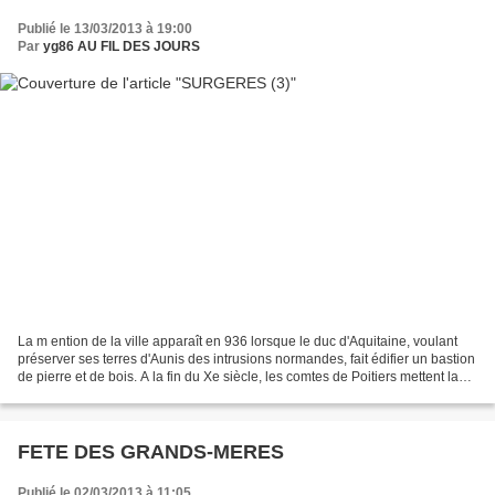
Publié le 13/03/2013 à 19:00
Par
yg86 AU FIL DES JOURS
La m ention de la ville apparaît en 936 lorsque le duc d'Aquitaine, voulant
préserver ses terres d'Aunis des intrusions normandes, fait édifier un bastion
de pierre et de bois. A la fin du Xe siècle, les comtes de Poitiers mettent la
main sur les terres...
FETE DES GRANDS-MERES
Publié le 02/03/2013 à 11:05