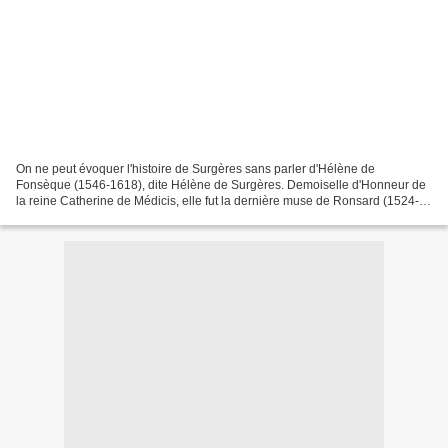
On ne peut évoquer l'histoire de Surgères sans parler d'Hélène de
Fonsèque (1546-1618), dite Hélène de Surgères. Demoiselle d'Honneur de
la reine Catherine de Médicis, elle fut la dernière muse de Ronsard (1524-
1585). Celui-ci vieillissant, s'éprit de...