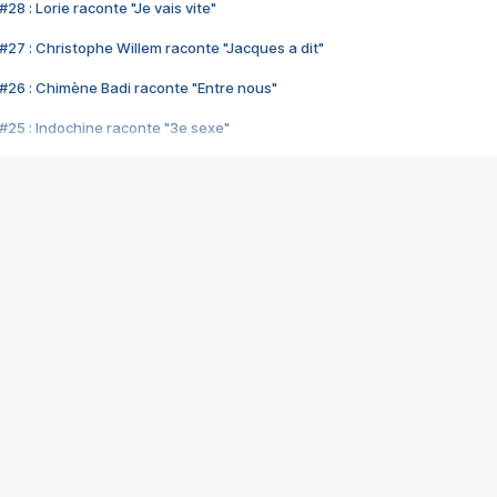
28 : Lorie raconte "Je vais vite"
#27 : Christophe Willem raconte "Jacques a dit"
#26 : Chimène Badi raconte "Entre nous"
#25 : Indochine raconte "3e sexe"
#24 : Zaho raconte "C'est chelou"
#23 : Patrick Bruel raconte "Au café des délices"
#22 : Kyo raconte "Le chemin"
#21 : Nolwenn Leroy raconte "Cassé"
#20 : Patrick Hernandez raconte "Born to be alive"
#19 : Lorie raconte "Près de moi"
#18 : Michael Jones raconte "A nos actes manqués" (avec Jean-Jacque
#17 : Khaled raconte "Aïcha"
#16 : Corneille raconte "Parce qu'on vient de loin"