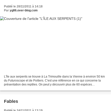
Publié le 28/11/2011 à 14:18
Par
yg86.over-blog.com
L'île aux serpents se trouve à La Trimouille dans la Vienne à environ 50 km
du Futuroscope et de Poitiers. C'est une référence en ce qui concerne la
présentation des reptiles. On peut y découvrir plus de 60 espèces
représentant environ 300 animaux. Serpents,...
Fables
Publié le 24/11/2011 à 13:19