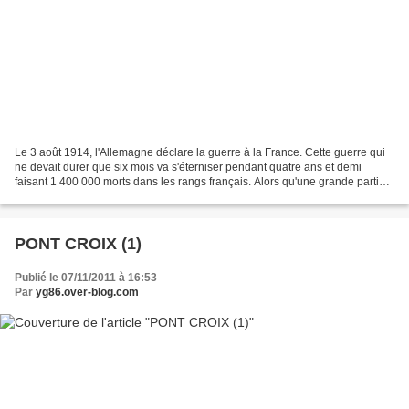
Le 3 août 1914, l'Allemagne déclare la guerre à la France. Cette guerre qui
ne devait durer que six mois va s'éterniser pendant quatre ans et demi
faisant 1 400 000 morts dans les rangs français. Alors qu'une grande partie
des hommes est incorporée dans...
PONT CROIX (1)
Publié le 07/11/2011 à 16:53
Par
yg86.over-blog.com