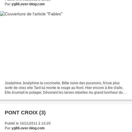
Par
yg86.over-blog.com
Joséphine Joséphine la coccinelle, Bête noire des pucerons, N'ose plus
sortir de chez elle Tant lui monte le rouge au front. Hier encore à tire d'aile,
Elle écumait le potager, Dévorant les larves rebelles Au grand bonheur du
jardinier. Mais Joséphine...
PONT CROIX (3)
Publié le 16/11/2011 à 14:20
Par
yg86.over-blog.com