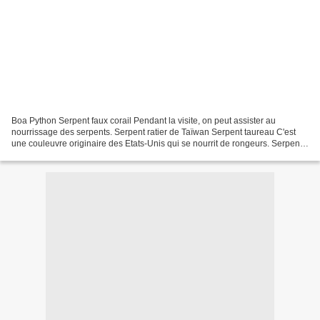
Boa Python Serpent faux corail Pendant la visite, on peut assister au
nourrissage des serpents. Serpent ratier de Taïwan Serpent taureau C'est
une couleuvre originaire des Etats-Unis qui se nourrit de rongeurs. Serpent
des blés Python molure Graptémide...