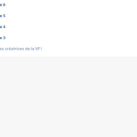
e 6
e 5
e 4
e 3
s créatrices de la VF !
e 2
e 1
e Mektoub My Love arrive enfin ! Rencontre avec Shaïn Boumedine et Sal
i : après Toni en famille
elle réalise le bouleversant Dites lui que je l'aime
ais ! Rencontre autour de Vie privée de Rebecca Zlotowski
 de Marguerite, Grave... Rencontre avec Ella Rumpf
 Les Rêveurs, un film intime sur la santé mentale